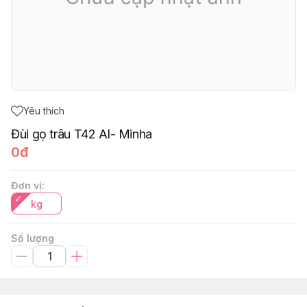
Yêu thích
Đùi gọ trâu T42 Al- Minha
0đ
Đơn vị
:
kg
Số lượng