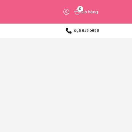
0
Giỏ hàng
096 618 0688